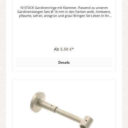
10 STÜCK Gardinenringe mit Klammer. Passend zu unseren
Gardinenstangen Sets Ø 16 mm in den Farben weiß, himbeere,
pflaume, safran, anisgrün und grau! Bringen Sie Leben in Ihr
Zuhause. Gestalten Sie Ihre Fenster ganz individuell!
Durchmesser (innen/außen) 25/33 mm Material: Stahl, lackiert.
Ab
5,50 €*
Details