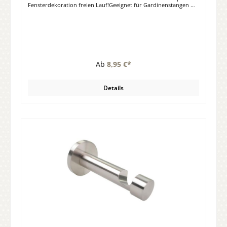
Fensterdekoration freien Lauf!Geeignet für Gardinenstangen mit
16 mm Durchmesser.Material: Metall schwarz / Acryl mattGröße:
ca. 6 cm x 9 cmLieferumfang: 2 Endstücke "Acrylkegel Colore"
Ab
8,95 €*
Details