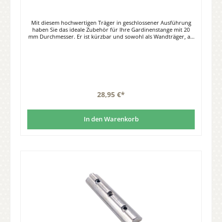
Mit diesem hochwertigen Träger in geschlossener Ausführung
haben Sie das ideale Zubehör für Ihre Gardinenstange mit 20
mm Durchmesser. Er ist kürzbar und sowohl als Wandträger, als
auch als Deckenträger geeignet. Seine gute Verarbeitung und
sein schlichtes Design setzen tolle Akzente in Ihrem Wohnraum.
Er ist aus Messing gefertigt, mit einer Oberflächenveredelung in
nickel gebürstet. Die Gesamtlänge beträgt ca. 24 cm - der
Wandabstand bis Rohrmitte beträgt ca. 23 cm. Die Befestigung
an Wand oder Decke erfolgt mit einer 3-Loch-Unterlegscheibe.
Lieferumfang: 1 Stück Träger Ø 20 mm
28,95 €*
In den Warenkorb