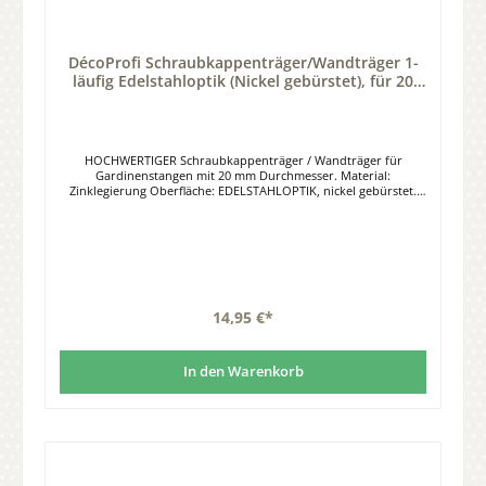
DécoProfi Schraubkappenträger/Wandträger 1-
läufig Edelstahloptik (Nickel gebürstet), für 20
mm Gardinenstangen
HOCHWERTIGER Schraubkappenträger / Wandträger für
Gardinenstangen mit 20 mm Durchmesser. Material:
Zinklegierung Oberfläche: EDELSTAHLOPTIK, nickel gebürstet.
Wandabstand: Gesamtlänge 100 mm, Wandabstand bis
Rohrmitte 85 mm Befestigung: 3 Loch - Unterlegscheibe
Lieferumfang: 1 StückDer Wandträger kann sowohl für die
klassische Gardinenstange, als auch für moderne
Innenlaufsysteme verwendet werden, da die Stangen /
Innenlaufsysteme mit einem Schraubsystem fixiert werden.
14,95 €*
In den Warenkorb