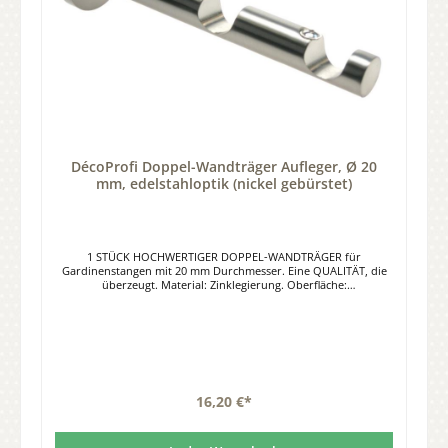
DécoProfi Doppel-Wandträger Aufleger, Ø 20
mm, edelstahloptik (nickel gebürstet)
1 STÜCK HOCHWERTIGER DOPPEL-WANDTRÄGER für
Gardinenstangen mit 20 mm Durchmesser. Eine QUALITÄT, die
überzeugt. Material: Zinklegierung. Oberfläche:
EDELSTAHLOPTIK, nickel gebürstet. Wandabstand: Gesamtlänge
165 mm, Wandabstand bis Rohrmitte 85 / 145 mm. Befestigung: 3
Loch - Unterlegscheibe. Der Doppel-Wandträger kann sowohl
für die klassische Gardinenstange, als auch für moderne
Innenlaufsysteme verwendet werden, da die Stangen /
Innenlaufsysteme mit einem Schraubsystem fixiert werden.
16,20 €*