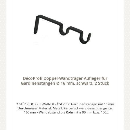
DécoProfi Doppel-Wandträger Aufleger für
Gardinenstangen Ø 16 mm, schwarz, 2 Stück
2 STÜCK DOPPEL-WANDTRÄGER für Gardinenstangen mit 16 mm
Durchmesser.Material: Metall. Farbe: schwarz.Gesamtlänge: ca.
165 mm - Wandabstand bis Rohrmitte 90 mm bzw. 150
mmWandbefestigung durch zwei Schrauben und Dübeln. Die
Gardinenstangen werden einfach in die Vertiefung gelegt und
von hinten mit einer kleinen Schrauben fixiert. Passend zu
unserem 16mm Programm in schwarz.