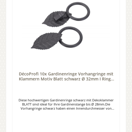
DécoProfi 10x Gardinenringe Vorhangringe mit
Klammern Motiv Blatt schwarz Ø 32mm I Ringe
für Gardinenstangen bis Ø 28mm
Diese hochwertigen Gardinenringe schwarz mit Dekoklammer
BLATT sind ideal für Ihre Gardinenstange bis Ø 28mm.Die
Vorhangringe schwarz haben einen Innendurchmesser von
32mm, einen Außendurchmesser von 40mm.Material: Stahl,
Farbe schwarz. Lieferumfang: Set à 10 Stück Gardinenringe mit
Clips.