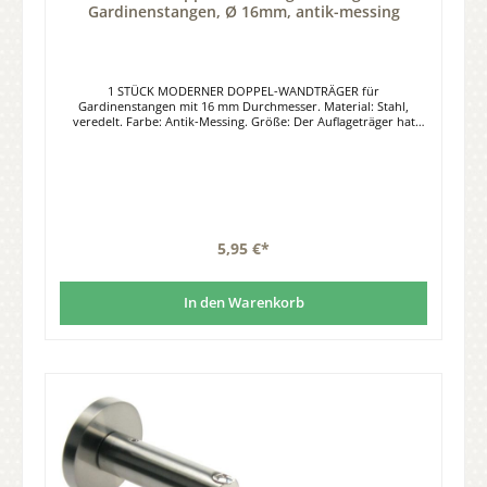
Gardinenstangen, Ø 16mm, antik-messing
1 STÜCK MODERNER DOPPEL-WANDTRÄGER für
Gardinenstangen mit 16 mm Durchmesser. Material: Stahl,
veredelt. Farbe: Antik-Messing. Größe: Der Auflageträger hat
eine Gesamtlänge von ca. 13 cm. Der Wandabstand bis
Rohrmitte beträgt ca. 7 cm / 12 cm.Die Trägerplatte hat einen
Durchmesser von ca. 4,7 cm und wird mit 3 Schrauben / Dübel
an der Wand befestigt. Passend zu unserem 16mm Programm in
Antik-Messing.
5,95 €*
In den Warenkorb