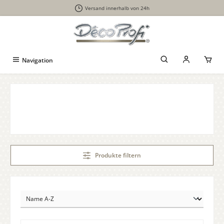
Versand innerhalb von 24h
alt springen
Navigation
Produkte filtern